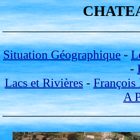
CHATE
______________________
Situation Géographique
-
L
-
Lacs et Rivières
-
François 
A P
______________________